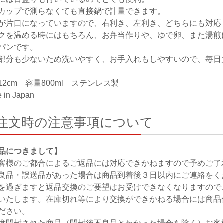
カップで測らなくても直接鍋で計量できます。
が片口になっていますので、右利き、左利き、どちらにも対応
クを温める時にはもちろん、お弁当作りや、ゆで卵、また湯煎
パンです。
部分も少ないため洗いやすく、お手入れもしやすいので、毎日
12cm 容量800ml ステンレス製
 in Japan
注文時の注意事項について
品につきまして】
客様のご都合によるご返品には対応できかねますので予めご了
良品・誤送品があった場合は商品到着後３日以内にご連絡をく
を過ぎますと返品交換のご要望はお受けできなくなりますので
いたします。在庫切れ等により交換ができかねる場合には商品
ださい。
度開封された商品（開封後不良品とわかった場合を除く）お客