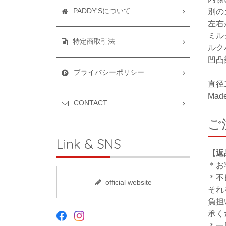
PADDY'Sについて
別の
左右
ミル
特定商取引法
ルク
凹凸
プライバシーポリシー
直径
Made
CONTACT
ご
Link & SNS
【返
＊お
＊不
official website
それ
負担
承く
＊一