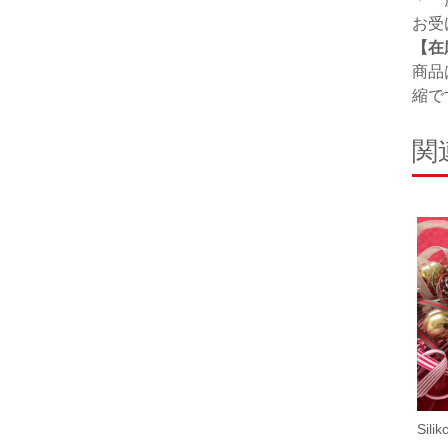
お受
【在
商品
縮で
関
Sil