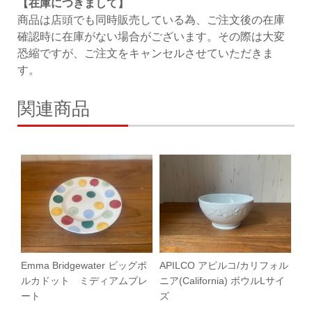
【在庫につきまして】
商品は店頭でも同時販売している為、ご注文後の在庫
確認時に在庫がない場合がございます。その際は大変
恐縮ですが、ご注文をキャンセルさせていただきま
す。
関連商品
Emma Bridgewater ビッグポ
APILCO アピルコ/カリフォル
ルカドット ミディアムプレ
ニア(California) ボウルLサイ
ート
ズ