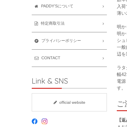
PADDY'Sについて
入荷
薄い
特定商取引法
明か
明か
シュ
プライバシーポリシー
一般
辺を
CONTACT
ラタ
幅4
Link & SNS
電源
す。
ご
official website
【返
＊お