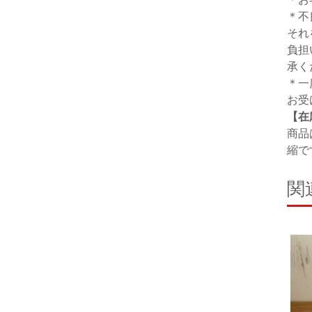
＊不
それ
負担
承く
＊一
お受
【在
商品
縮で
関