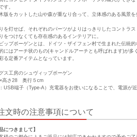
です。
木版をカットした山や森が重なり合って、立体感のある風景を
りを灯せば、それぞれのパーツがよりはっきりしたコントラス
りをつけなくても存在感のあるインテリアに。
ビップボーゲンとは、ドイツ・ザイフェン村で生まれた伝統的
的にはアーチ状のもの(キャンドルアーチとも呼ばれます)が多
彩る定番アイテムとなっています。
グス工房のシュヴィップボーゲン
2×高さ28 奥行５cm
：USB端子（Type-A）充電器をお使いになることで、電源
注文時の注意事項について
品につきまして】
客様のご都合によるご返品には対応できかねますので予めご了