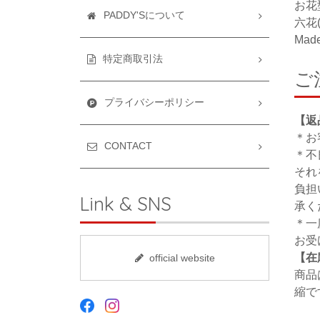
お花
PADDY'Sについて
六花
Made
特定商取引法
ご
プライバシーポリシー
【返
＊お
CONTACT
＊不
それ
負担
Link & SNS
承く
＊一
お受
【在
official website
商品
縮で