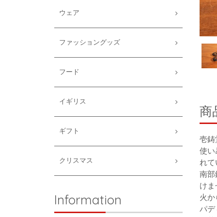
ウェア
ファッショングッズ
フード
イギリス
商
ギフト
壱鋳
使い
クリスマス
れて
南部
けま
Information
火か
パデ