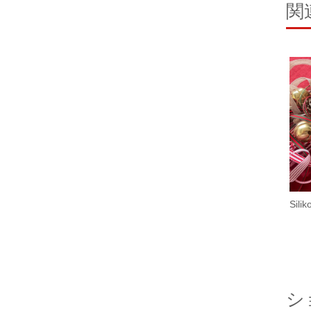
関
Sil
シ