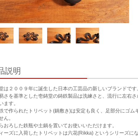
品説明
堂は２００９年に誕生した日本の工芸品の新しいブランドです
易さを基準とした壱鋳堂の鋳鉄製品は洗練さと、流行に左右さ
います。
鉄で作られたトリベット(鍋敷き)は安定も良く、足部分にゴム
せん。
らおろした鉄瓶や土鍋を置いてお使いいただけます。
ィーズに入荷したトリベットは六花(Rikka) というシリーズに