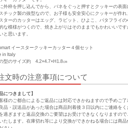
に外枠を押し込んでから、バネをぐっと押すとクッキーの表面
スチック製の抜型なので、お子様も安全安心にクッキーが作れ
スターのカッターはエッグ、ラビット、ひよこ、バタフライの
的な模様がつくので、焼き上がりはそのままでもかわいいです
いと思います。
likomart イースタークッキーカッター４個セット
in Italy
型のサイズ約 4.2×4.7×H1.8㎝
注文時の注意事項について
品につきまして】
客様のご都合によるご返品には対応できかねますので予めご了
良品・誤送品があった場合は商品到着後３日以内にご連絡をく
を過ぎますと返品交換のご要望はお受けできなくなりますので
いたします。在庫切れ等により交換ができかねる場合には商品
ださい。