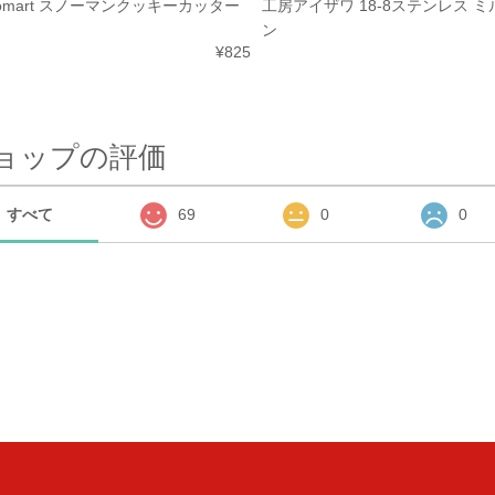
ikomart スノーマンクッキーカッター
工房アイザワ 18-8ステンレス 
ン
¥825
ョップの評価
すべて
69
0
0