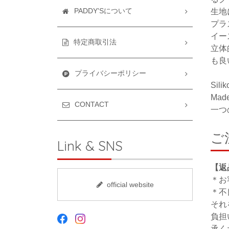
PADDY'Sについて
生地
プラ
イー
特定商取引法
立体
も良
プライバシーポリシー
Si
Made 
CONTACT
一つの
ご
Link & SNS
【返
＊お
official website
＊不
それ
負担
承く