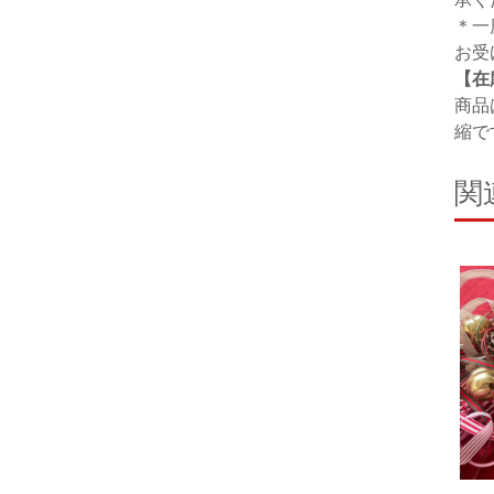
＊一
お受
【在
商品
縮で
関